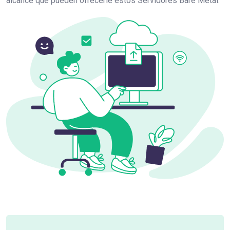
alcance que pueden ofrecerle estos Servidores Bare Metal.